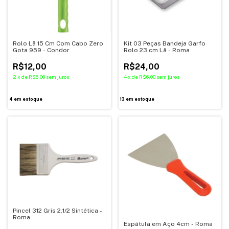
Rolo Lã 15 Cm Com Cabo Zero
Kit 03 Peças Bandeja Garfo
Gota 959 - Condor
Rolo 23 cm Lã - Roma
R$12,00
R$24,00
2
x
de
R$6,00
sem juros
4
x
de
R$6,00
sem juros
4
em estoque
13
em estoque
Pincel 312 Gris 2.1/2 Sintética -
Roma
Espátula em Aço 4cm - Roma