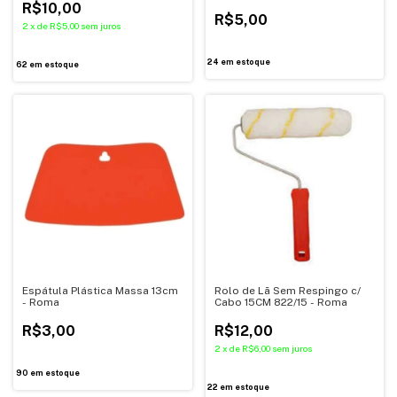
R$10,00
R$5,00
2
x
de
R$5,00
sem juros
24
em estoque
62
em estoque
Espátula Plástica Massa 13cm
Rolo de Lã Sem Respingo c/
- Roma
Cabo 15CM 822/15 - Roma
R$3,00
R$12,00
2
x
de
R$6,00
sem juros
90
em estoque
22
em estoque