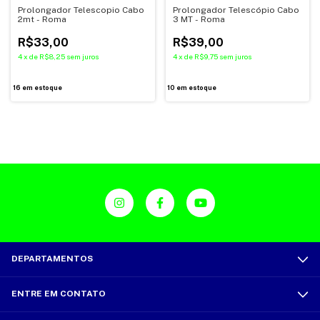
Prolongador Telescopio Cabo
Prolongador Telescópio Cabo
2mt - Roma
3 MT - Roma
R$33,00
R$39,00
4
x
de
R$8,25
sem juros
4
x
de
R$9,75
sem juros
16
em estoque
10
em estoque
DEPARTAMENTOS
ENTRE EM CONTATO