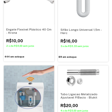
Engate Flexível Plástico 40 Cm
Sifão Longo Universal 1,5m -
- Krona
Herc
R$10,00
R$16,00
2
x
de
R$5,00
sem juros
3
x
de
R$5,33
sem juros
444
em estoque
89
em estoque
Tubo Ligacao Metalizado
Ajustavel P/Bacio - Blukit
R$20,00
4
x
de
R$5,00
sem juros