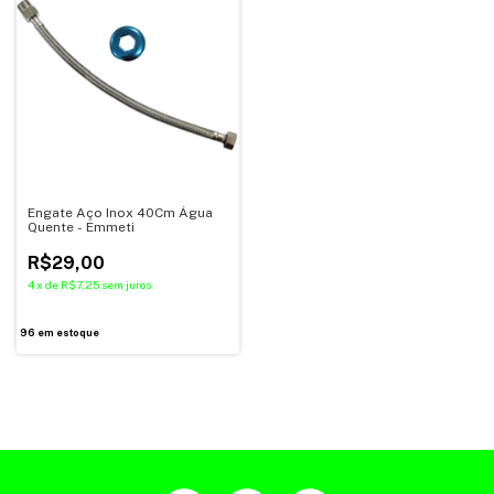
Engate Aço Inox 40Cm Água
Quente - Emmeti
R$29,00
4
x
de
R$7,25
sem juros
96
em estoque