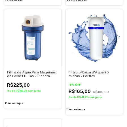
Filtro de Água Para Máquinas
Filtro p/Caixa d'Água 25
de Lavar FIT LAV - Planeta
micras - Fortlev
Água
R$225,00
-
8
%
OFF
R$165,00
4
x
de
R$56,25
sem juros
R$180,00
4
x
de
R$41,25
sem juros
2
em estoque
11
em estoque