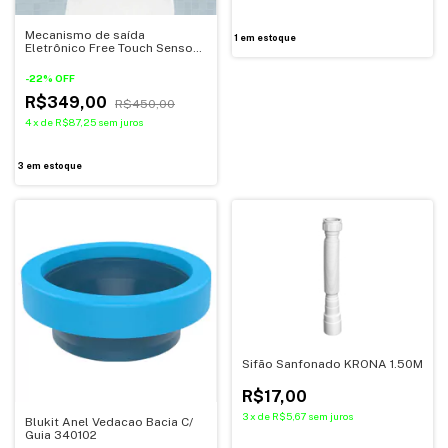
Mecanismo de saída
1
em estoque
Eletrônico Free Touch Sensor -
Pádova
-
22
%
OFF
R$349,00
R$450,00
4
x
de
R$87,25
sem juros
3
em estoque
Sifão Sanfonado KRONA 1.50M
R$17,00
3
x
de
R$5,67
sem juros
Blukit Anel Vedacao Bacia C/
Guia 340102