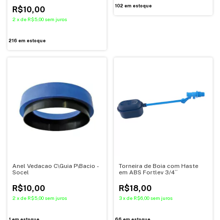
102
em estoque
R$10,00
2
x
de
R$5,00
sem juros
216
em estoque
Anel Vedacao C\Guia P\Bacio -
Torneira de Boia com Haste
Socel
em ABS Fortlev 3/4´´
R$10,00
R$18,00
2
x
de
R$5,00
sem juros
3
x
de
R$6,00
sem juros
1
em estoque
66
em estoque