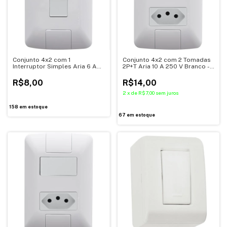
Conjunto 4x2 com 1
Conjunto 4x2 com 2 Tomadas
Interruptor Simples Aria 6 A
2P+T Aria 10 A 250 V Branco -
250 V Branco - Tramontina
Tramontina
R$8,00
R$14,00
2
x
de
R$7,00
sem juros
158
em estoque
67
em estoque