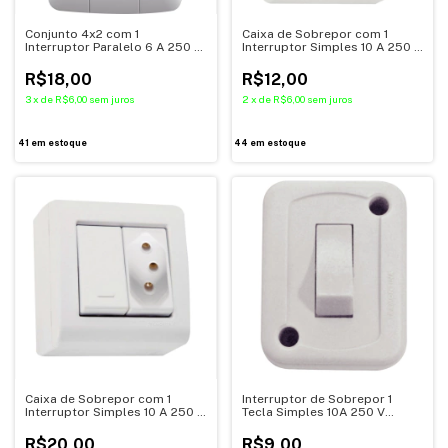
Conjunto 4x2 com 1
Caixa de Sobrepor com 1
Interruptor Paralelo 6 A 250 V
Interruptor Simples 10 A 250 V
e 1 Tomada 2P+T 10 A 250 V
- Tramontina
Tramontina
R$18,00
R$12,00
3
x
de
R$6,00
sem juros
2
x
de
R$6,00
sem juros
41
em estoque
44
em estoque
Caixa de Sobrepor com 1
Interruptor de Sobrepor 1
Interruptor Simples 10 A 250 V
Tecla Simples 10A 250 V
e 1 Tomada 2P+T 10 A 250 V -
Branco - Tramontina
Tramontina
R$20,00
R$9,00