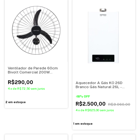
Ventilador de Parede 60cm
Bivolt Comercial 200W
Ventisol
R$290,00
Aquecedor A Gás KO 26D
Branco Gás Natural 26L -
4
x
de
R$72,50
sem juros
Komeco
-
18
%
OFF
2
em estoque
R$2.500,00
R$3.060,00
4
x
de
R$625,00
sem juros
1
em estoque