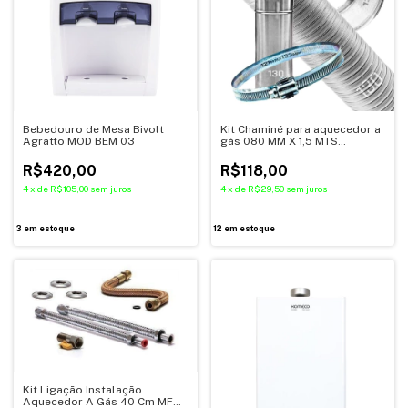
Bebedouro de Mesa Bivolt
Kit Chaminé para aquecedor a
Agratto MOD BEM 03
gás 080 MM X 1,5 MTS
Aluminio - DISTAK
R$420,00
R$118,00
4
x
de
R$105,00
sem juros
4
x
de
R$29,50
sem juros
3
em estoque
12
em estoque
Kit Ligação Instalação
Aquecedor A Gás 40 Cm MF