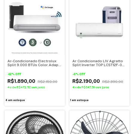
Ar-Condicionado Electrolux
Ar Condicionado LIV Agratto
Split 9.000 BTUs Color Adapt
Split Inverter TOP LCST12F-02I
Frio com Wi-fi (YI09F/YE09F) -
12.000 BTU (FRIO)
220V
-
12
%
OFF
-
8
%
OFF
R$1.890,00
R$2.190,00
R$2.150,00
R$2.390,00
4
x
de
R$472,50
sem juros
4
x
de
R$547,50
sem juros
4
em estoque
1
em estoque