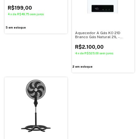
1/2'' Distak
R$199,00
4
x
de
R$49,75
sem juros
5
em estoque
Aquecedor A Gás KO 21D
Branco Gás Natural 21L -
Komeco
R$2.100,00
4
x
de
R$525,00
sem juros
2
em estoque