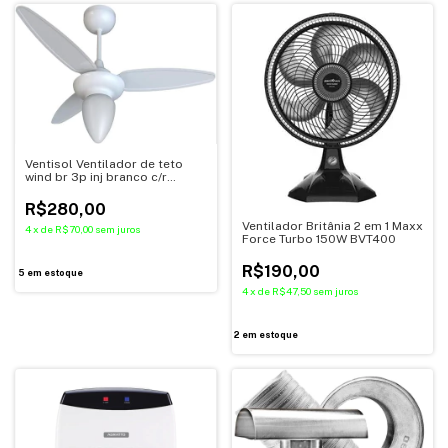
Ventisol Ventilador de teto
wind br 3p inj branco c/r
inverter bivolt
R$280,00
Ventilador Britânia 2 em 1 Maxx
4
x
de
R$70,00
sem juros
Force Turbo 150W BVT400
R$190,00
5
em estoque
4
x
de
R$47,50
sem juros
2
em estoque