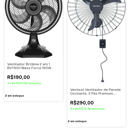
Ventilador Britânia 2 em 1
BVT400 Maxx Force 150W
220V
R$190,00
4
x
de
R$47,50
sem juros
Ventisol Ventilador de Parede
Oscilante, 3 Pás Premium,
2
em estoque
Preto, 60cm, Bivolt
R$290,00
4
x
de
R$72,50
sem juros
2
em estoque